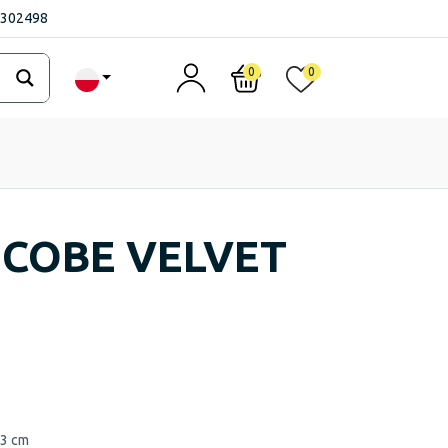
1302498
0
0
 COBE VELVET
3 cm