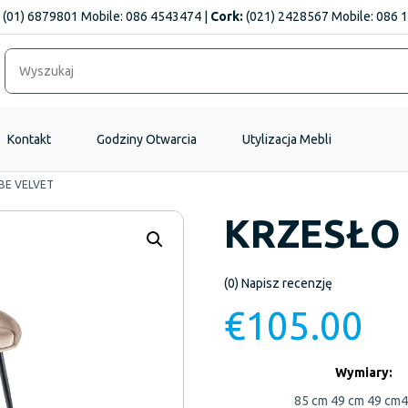
(01) 6879801 Mobile: 086 4543474 |
Cork:
(021) 2428567 Mobile: 086 
Kontakt
Godziny Otwarcia
Utylizacja Mebli
BE VELVET
KRZESŁO
(0)
Napisz recenzję
€
105.00
Wymiary:
85 cm
49 cm
49 cm
4