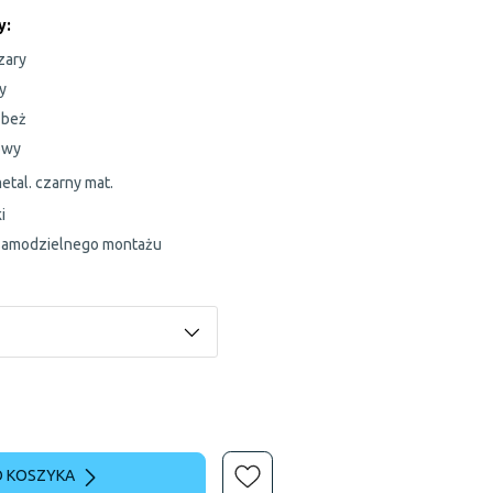
y
:
zary
y
 beż
owy
metal. czarny mat.
i
samodzielnego montażu
 KOSZYKA