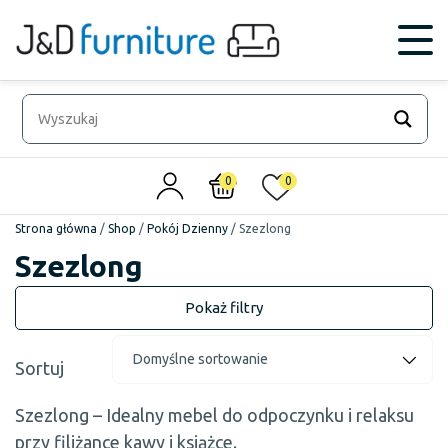
0
0
Strona główna
/
Shop
/
Pokój Dzienny
/
Szezlong
Szezlong
Sortuj
Szezlong – Idealny mebel do odpoczynku i relaksu
przy filiżance kawy i książce.