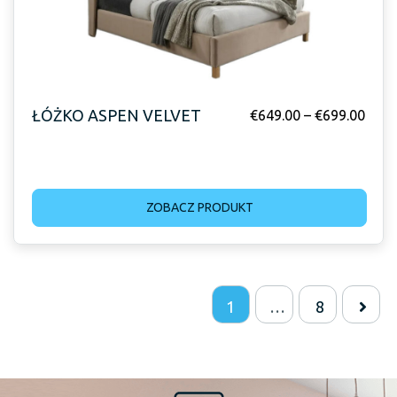
ŁÓŻKO ASPEN VELVET
€
649.00
–
€
699.00
ZOBACZ PRODUKT
1
…
8