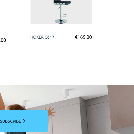
€
169.00
HOKER C617
.00
SUBSCRIBE