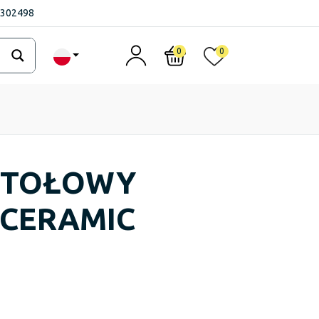
1302498
0
0
STOŁOWY
 CERAMIC