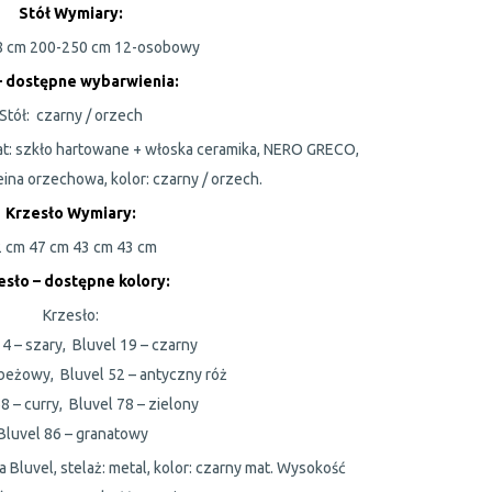
Stół Wymiary:
8 cm
200-250 cm
12-osobowy
– dostępne wybarwienia:
Stół:
czarny / orzech
lat: szkło hartowane + włoska ceramika, NERO GRECO,
eina orzechowa, kolor: czarny / orzech.
Krzesło Wymiary:
2 cm
47 cm
43 cm
43 cm
esło – dostępne kolory
:
Krzesło:
4 – szary,
Bluvel 19 – czarny
 beżowy,
Bluvel 52 – antyczny róż
8 – curry,
Bluvel 78 – zielony
Bluvel 86 – granatowy
a Bluvel, stelaż: metal, kolor: czarny mat. Wysokość