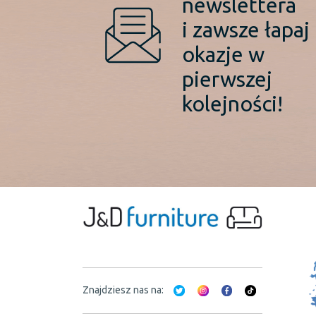
newslettera
i zawsze łapaj
okazje w
pierwszej
kolejności!
Znajdziesz nas na: