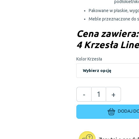
podłokietni
Pakowane w płaskie, wygo
Meble przeznaczone do 
Cena zawiera:
4 Krzesła Lin
Kolor Krzesła
-
+
DODAJ DO