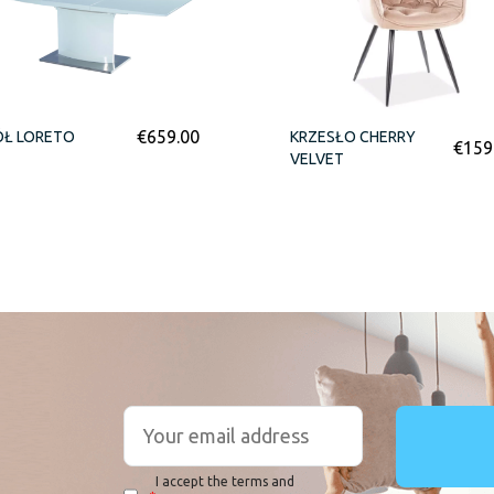
€
659.00
ÓŁ LORETO
KRZESŁO CHERRY
€
159
VELVET
I accept the terms and