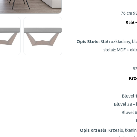
76 cm
9
Stół 
Opis Stołu:
Stół rozkładany, b
stelaż: MDF + okl
8
Krz
Bluvel 1
Bluvel 28 –
Bluvel 6
Opis Krzesła:
Krzesło, tkanin