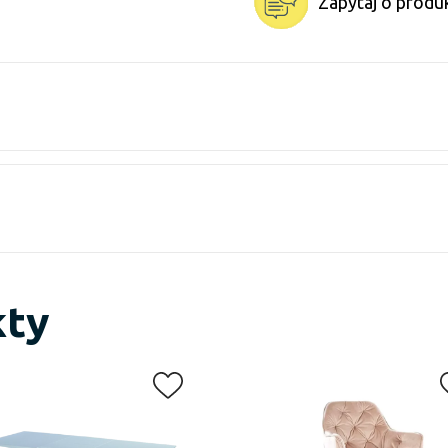
Zapytaj o produ
kty