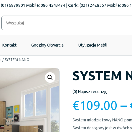
(01) 6879801 Mobile: 086 4543474 |
Cork:
(021) 2428567 Mobile: 086 
Kontakt
Godziny Otwarcia
Utylizacja Mebli
e
/
SYSTEM NANO
SYSTEM 
(0)
Napisz recenzję
€
109.00
–
System młodzieżowy NANO pomoż
System dostępny jest w dwóch w