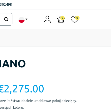
1302498
0
0
NANO
€
2,275.00
e Państwu idealnie umeblować pokój dziecięcy.
ersjach koloru.