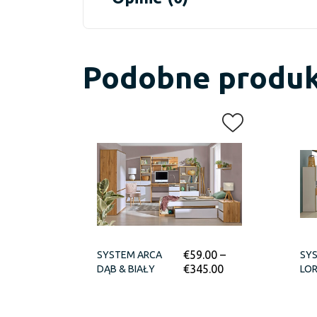
Podobne produ
€
59.00
–
SYSTEM ARCA
SY
€
345.00
DĄB & BIAŁY
LO