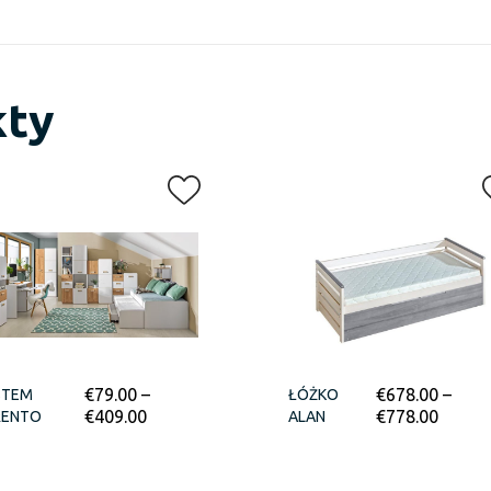
kty
€
79.00
–
€
678.00
–
STEM
ŁÓŻKO
€
409.00
€
778.00
RENTO
ALAN