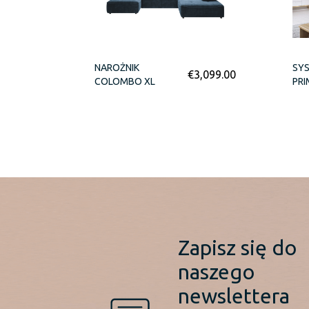
NAROŻNIK
SY
€
3,099.00
COLOMBO XL
PR
Zapisz się do
naszego
newslettera