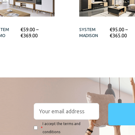
€
59.00
–
€
95.00
–
STEM
SYSTEM
€
369.00
€
365.00
IMO
MADISON
I accept the terms and
*
conditions