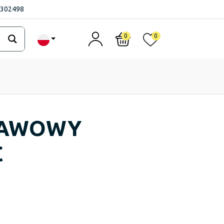
1302498
0
0
KAWOWY
C