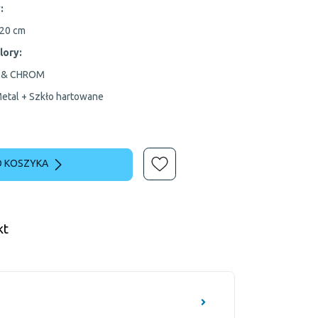
:
20 cm
lory:
 & CHROM
Metal + Szkło hartowane
 KOSZYKA
kt