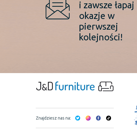
i zawsze łapaj
okazje w
pierwszej
kolejności!
Znajdziesz nas na: