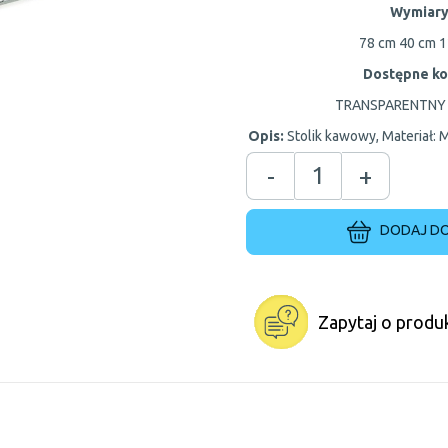
Wymiary
78 cm
40 cm
1
Dostępne ko
TRANSPARENTNY
Opis:
Stolik kawowy, Materiał: 
-
+
DODAJ DO
Zapytaj o produ