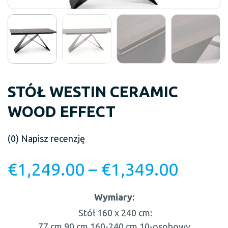
STÓŁ WESTIN CERAMIC
WOOD EFFECT
(0)
Napisz recenzję
€
1,249.00
–
€
1,349.00
Wymiary:
Stół 160 x 240 cm:
77 cm
90 cm
160-240 cm
10-osobowy