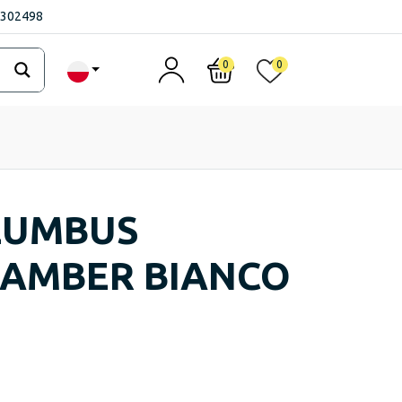
1302498
0
0
LUMBUS
 AMBER BIANCO