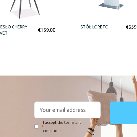
€
659
ZESŁO CHERRY
STÓŁ LORETO
€
159.00
LVET
I accept the terms and
*
conditions