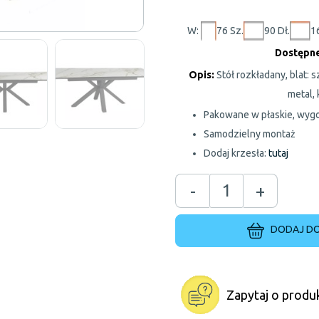
W:
76 Sz.
90 Dł.
1
Dostępne
Opis:
Stół rozkładany, blat:
metal, 
Pakowane w płaskie, wygo
Samodzielny montaż
Dodaj krzesła:
tutaj
-
+
DODAJ DO
Zapytaj o produ