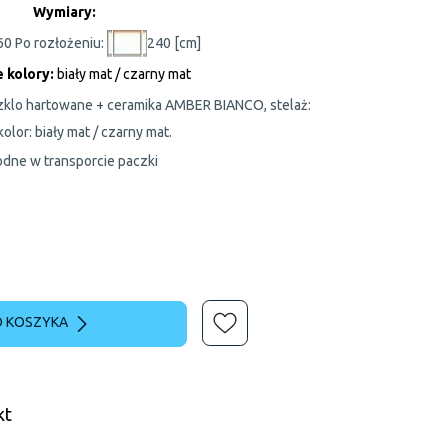
Wymiary:
60 Po rozłożeniu:
240 [cm]
 kolory:
biały mat / czarny mat
 szklo hartowane + ceramika AMBER BIANCO, stelaż:
kolor: biały mat / czarny mat.
dne w transporcie paczki
 KOSZYKA
kt