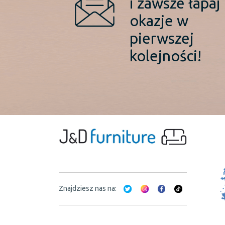
i zawsze łapaj
okazje w
pierwszej
kolejności!
Znajdziesz nas na: