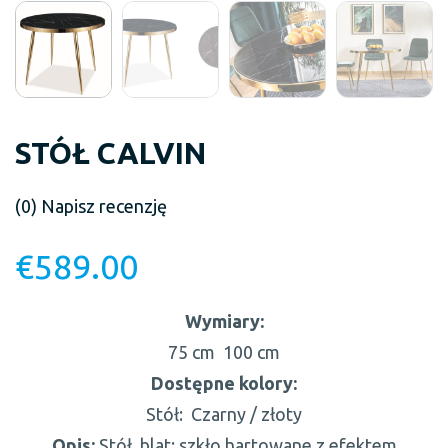
STÓŁ CALVIN
(0)
Napisz recenzję
€
589.00
Wymiary:
75 cm
100 cm
Dostępne kolory:
Stół:
Czarny / złoty
Opis:
Stół, blat: szkło hartowane z efektem