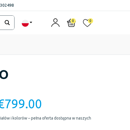
1302498
0
0
NO
€
799.00
ałów i kolorów – pełna oferta dostępna w naszych