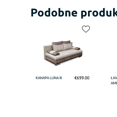
Podobne produ
€
699.00
KANAPA LUNA III
ŁA
AM