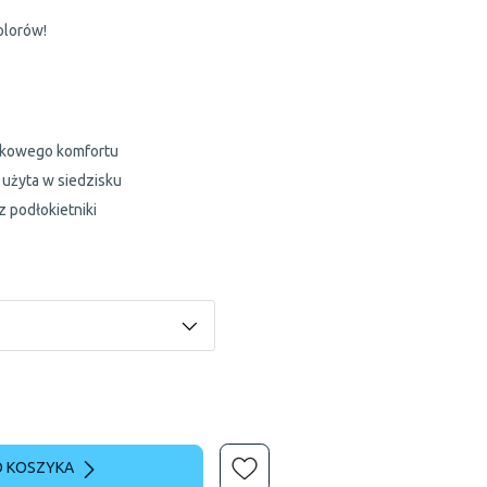
olorów!
atkowego komfortu
użyta w siedzisku
 podłokietniki
 KOSZYKA