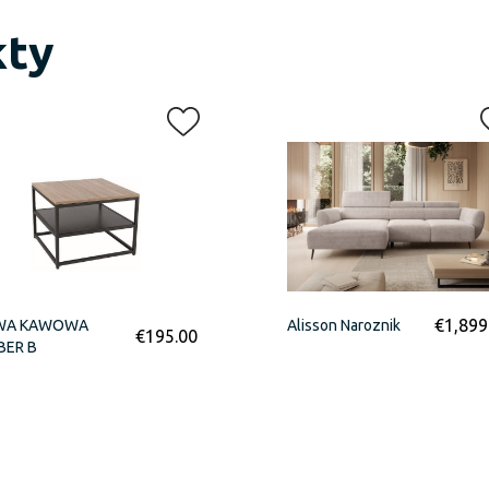
kty
€
1,899
WA KAWOWA
Alisson Naroznik
€
195.00
BER B