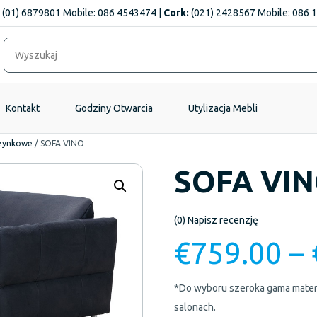
(01) 6879801 Mobile: 086 4543474 |
Cork:
(021) 2428567 Mobile: 086 
Kontakt
Godziny Otwarcia
Utylizacja Mebli
zynkowe
/
SOFA VINO
SOFA VI
(0)
Napisz recenzję
€
759.00
–
*Do wyboru szeroka gama materi
salonach.