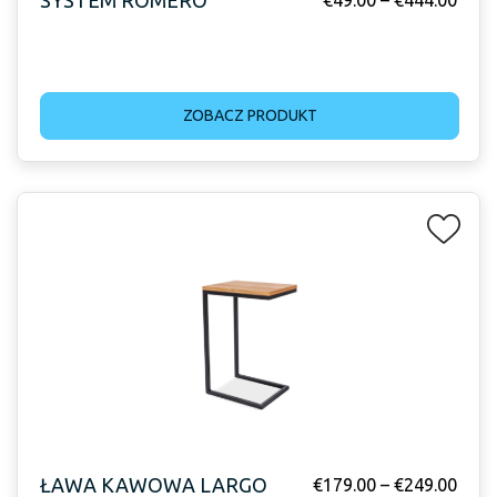
SYSTEM ROMERO
€
49.00
–
€
444.00
ZOBACZ PRODUKT
ŁAWA KAWOWA LARGO
€
179.00
–
€
249.00