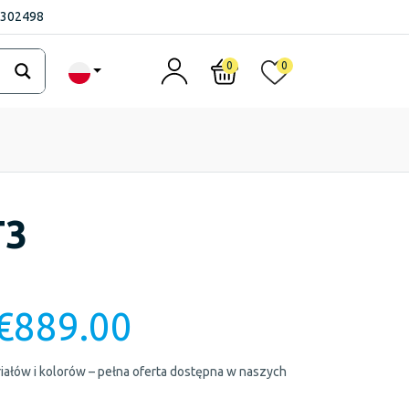
1302498
0
0
T3
€
889.00
ałów i kolorów – pełna oferta dostępna w naszych