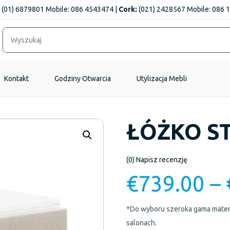
(01) 6879801 Mobile: 086 4543474 |
Cork:
(021) 2428567 Mobile: 086 
Kontakt
Godziny Otwarcia
Utylizacja Mebli
ŁÓŻKO S
(0)
Napisz recenzję
€
739.00
–
*Do wyboru szeroka gama materi
salonach.