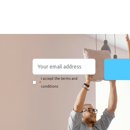
I accept the terms and
*
conditions