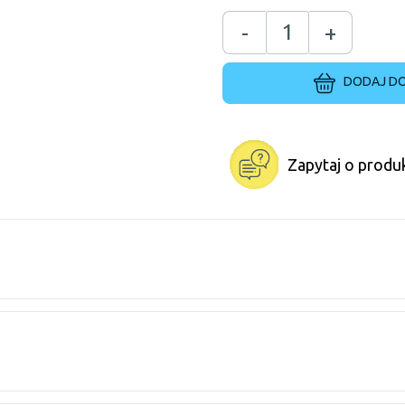
-
+
DODAJ DO
Zapytaj o produ