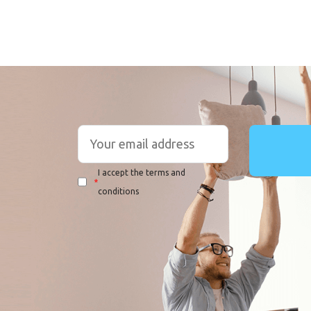
I accept the terms and
*
conditions