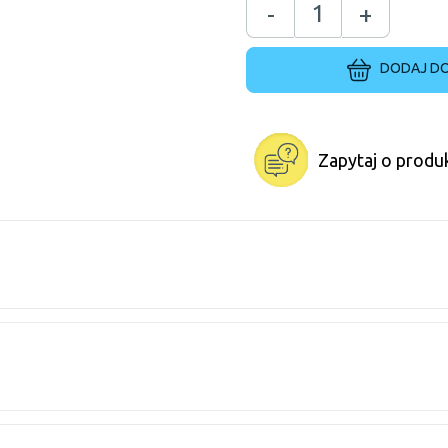
-
+
DODAJ DO
Zapytaj o produ