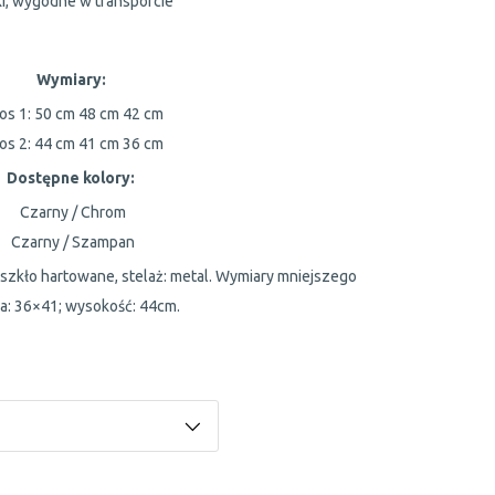
ki, wygodne w transporcie
Wymiary:
os 1:
50 cm
48 cm
42 cm
os 2:
44 cm
41 cm
36 cm
Dostępne kolory:
Czarny / Chrom
Czarny / Szampan
 szkło hartowane, stelaż: metal. Wymiary mniejszego
ka: 36×41; wysokość: 44cm.