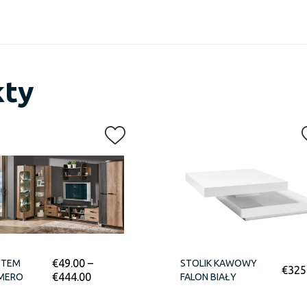
kty
€
49.00
–
STEM
STOLIK KAWOWY
€
325
€
444.00
MERO
FALON BIAŁY