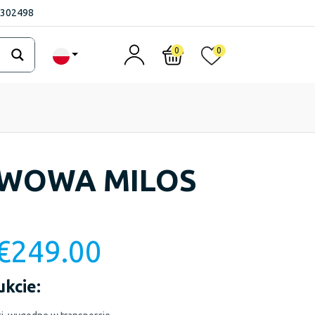
1302498
0
0
WOWA MILOS
€
249.00
ukcie: