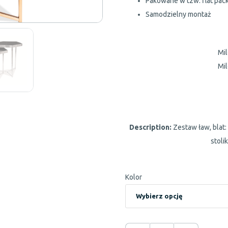
Pakowane w tzw. flat pac
Samodzielny montaż
Mil
Mil
Description:
Zestaw ław, blat:
stoli
Kolor