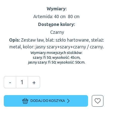
Wymiary:
Artemida:
40 cm
80 cm
Dostępne kolory:
Czarny
Opis:
Zestaw ław, blat: szkło hartowane, stelaż:
metal, kolor: jasny szary+szary+czarny / czarny.
Wymiary mniejszych stolików:
szary: fi 50; wysokość: 45cm,
jasny szary: fi 50; wysokość: 50cm.
-
+
DODAJ DO KOSZYKA