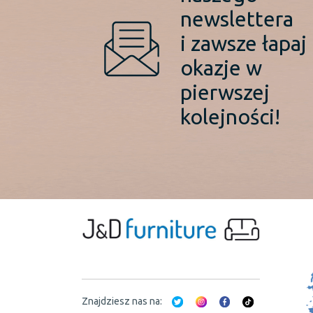
newslettera
i zawsze łapaj
okazje w
pierwszej
kolejności!
Znajdziesz nas na: