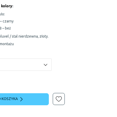
 kolory
:
ło:
– czarny
8 – beż
Bluvel / stal nierdzewna, złoty.
 montażu
 KOSZYKA