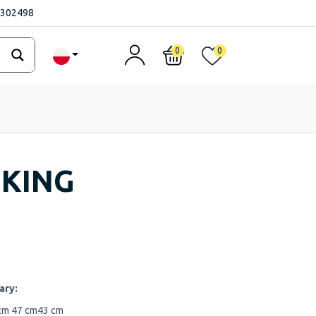
1302498
0
0
 KING
ary:
 cm
47 cm
43 cm