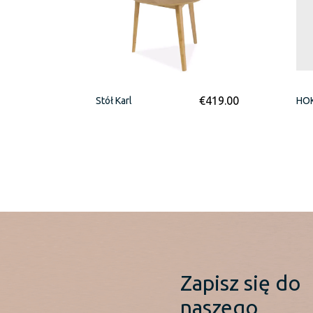
€
419.00
Stół Karl
HOK
Zapisz się do
naszego