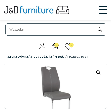
0
0
Strona główna
/
Shop
/
Jadalnia
/
Krzesła
/
KRZESŁO H664