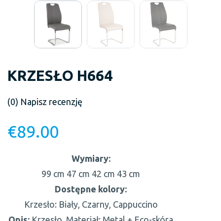
KRZESŁO H664
(0)
Napisz recenzję
€
89.00
Wymiary:
99 cm
47 cm
42 cm
43 cm
Dostępne kolory:
Krzesło: Biały, Czarny, Cappuccino
Opis:
Krzesło, Materiał: Metal + Eco-skóra