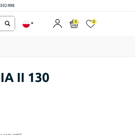
1302498
0
0
A II 130