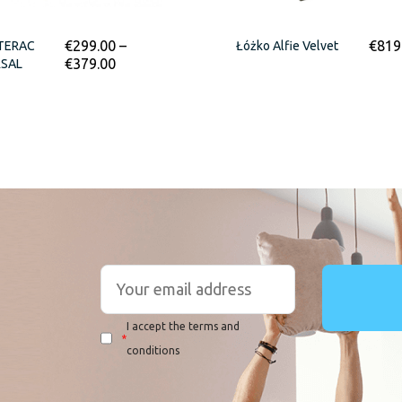
€
299.00
–
€
819
TERAC
Łóżko Alfie Velvet
€
379.00
RSAL
I accept the terms and
*
conditions