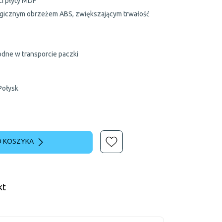
ci płyty MDF
ogicznym obrzeżem ABS, zwiększającym trwałość
dne w transporcie paczki
 Połysk
 KOSZYKA
kt