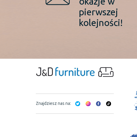
okazje w
pierwszej
kolejności!
Znajdziesz nas na: