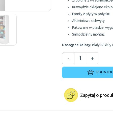
Zrobione z wysokiej jakoś
Krawędzie oklejone ekol
Fronty z płyty w połysku
Aluminiowe uchwyty
Pakowane w płaskie, wygo
Samodzielny montaż
Dostępne kolory:
Biały & Biały
-
+
DODAJ DO
Zapytaj o produ