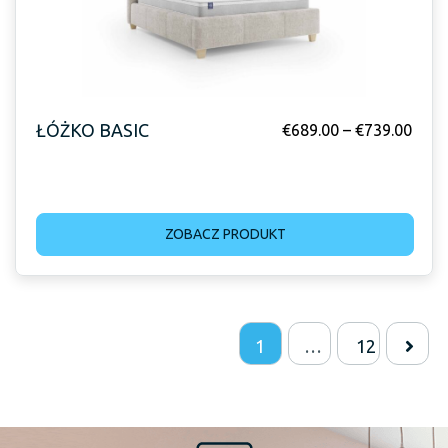
ŁÓŻKO BASIC
€
689.00
–
€
739.00
ZOBACZ PRODUKT
1
…
12